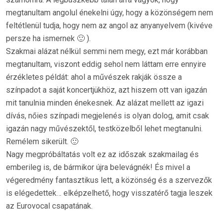
megtanultam angolul énekelni úgy, hogy a közönségem nem
feltétlenül tudja, hogy nem az angol az anyanyelvem (kivéve
persze ha ismernek 🙂 ).
Szakmai alázat nélkül semmi nem megy, ezt már korábban
megtanultam, viszont eddig sehol nem láttam erre ennyire
érzékletes példát: ahol a művészek rakják össze a
színpadot a saját koncertjükhöz, azt hiszem ott van igazán
mit tanulnia minden énekesnek. Az alázat mellett az igazi
dívás, nőies színpadi megjelenés is olyan dolog, amit csak
igazán nagy művészektől, testközelből lehet megtanulni.
Remélem sikerült. 🙂
Nagy megpróbáltatás volt ez az időszak szakmailag és
emberileg is, de bármikor újra belevágnék! És mivel a
végeredmény fantasztikus lett, a közönség és a szervezők
is elégedettek… elképzelhető, hogy visszatérő tagja leszek
az Eurovocal csapatának.