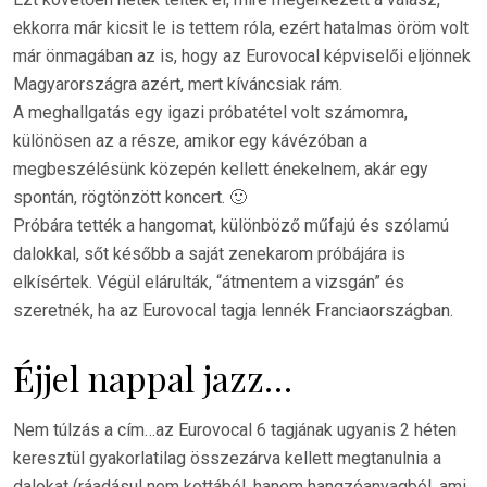
ekkorra már kicsit le is tettem róla, ezért hatalmas öröm volt
már önmagában az is, hogy az Eurovocal képviselői eljönnek
Magyarországra azért, mert kíváncsiak rám.
A meghallgatás egy igazi próbatétel volt számomra,
különösen az a része, amikor egy kávézóban a
megbeszélésünk közepén kellett énekelnem, akár egy
spontán, rögtönzött koncert. 🙂
Próbára tették a hangomat, különböző műfajú és szólamú
dalokkal, sőt később a saját zenekarom próbájára is
elkísértek. Végül elárulták, “átmentem a vizsgán” és
szeretnék, ha az Eurovocal tagja lennék Franciaországban.
Éjjel nappal jazz…
Nem túlzás a cím…az Eurovocal 6 tagjának ugyanis 2 héten
keresztül gyakorlatilag összezárva kellett megtanulnia a
dalokat (ráadásul nem kottából, hanem hangzóanyagból, ami