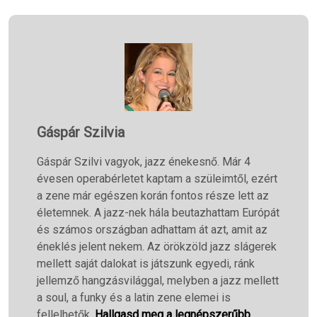
Gáspár Szilvia
Gáspár Szilvi vagyok, jazz énekesnő. Már 4
évesen operabérletet kaptam a szüleimtől, ezért
a zene már egészen korán fontos része lett az
életemnek. A jazz-nek hála beutazhattam Európát
és számos országban adhattam át azt, amit az
éneklés jelent nekem. Az örökzöld jazz slágerek
mellett saját dalokat is játszunk egyedi, ránk
jellemző hangzásvilággal, melyben a jazz mellett
a soul, a funky és a latin zene elemei is
fellelhetők.
Hallgasd meg a legnépszerűbb