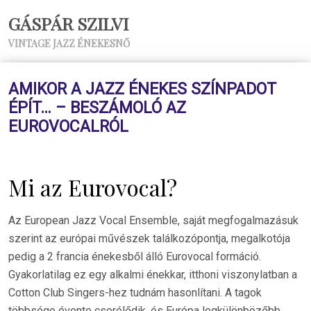
GÁSPÁR SZILVI
VINTAGE JAZZ ÉNEKESNŐ
AMIKOR A JAZZ ÉNEKES SZÍNPADOT
ÉPÍT… – BESZÁMOLÓ AZ
EUROVOCALRÓL
Mi az Eurovocal?
Az European Jazz Vocal Ensemble, saját megfogalmazásuk
szerint az európai művészek találkozópontja, megalkotója
pedig a 2 francia énekesből álló Eurovocal formáció.
Gyakorlatilag ez egy alkalmi énekkar, itthoni viszonylatban a
Cotton Club Singers-hez tudnám hasonlítani. A tagok
többsége évente cserélődik, és Európa legkülönbözőbb