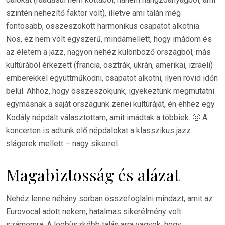
szintén nehezítő faktor volt), illetve ami talán még
fontosabb, összeszokott harmonikus csapatot alkotnia.
Nos, ez nem volt egyszerű, mindamellett, hogy imádom és
az életem a jazz, nagyon nehéz különböző országból, más
kultúrából érkezett (francia, osztrák, ukrán, amerikai, izraeli)
emberekkel együttműködni, csapatot alkotni, ilyen rövid időn
belül. Ahhoz, hogy összeszokjunk, igyekeztünk megmutatni
egymásnak a saját országunk zenei kultúráját, én ehhez egy
Kodály népdalt választottam, amit imádtak a többiek. 🙂 A
koncerten is adtunk elő népdalokat a klasszikus jazz
slágerek mellett – nagy sikerrel.
Magabiztosság és alázat
Nehéz lenne néhány sorban összefoglalni mindazt, amit az
Eurovocal adott nekem, hatalmas sikerélmény volt
számomra. A legbüszkébb talán arra vagyok, hogy