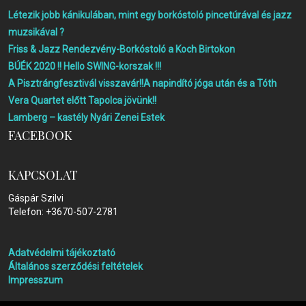
Létezik jobb kánikulában, mint egy borkóstoló pincetúrával és jazz
muzsikával ?
Friss & Jazz Rendezvény-Borkóstoló a Koch Birtokon
BÚÉK 2020 !! Hello SWING-korszak !!!
A Pisztrángfesztivál visszavár!!A napindító jóga után és a Tóth
Vera Quartet előtt Tapolca jövünk!!
Lamberg – kastély Nyári Zenei Estek
FACEBOOK
KAPCSOLAT
Gáspár Szilvi
Telefon: +3670-507-2781
Adatvédelmi tájékoztató
Általános szerződési feltételek
Impresszum