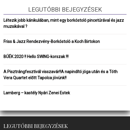
LEGUTÓBBI BEJEGYZÉSEK
Létezik jobb kánikulában, mint egy borkóstoló pincetúrával és jazz
muzsikával ?
Friss & Jazz Rendezvény-Borkóstoló a Koch Birtokon
BÚÉK 2020 !! Hello SWING-korszak !!!
A Pisztrángfesztivál visszavár!!A napindító jóga után és a Tóth
Vera Quartet előtt Tapolca jövünk!!
Lamberg – kastély Nyári Zenei Estek
LEGUTÓBBI BEJEGYZÉSEK