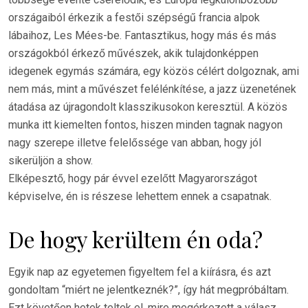
országaiból érkezik a festői szépségű francia alpok
lábaihoz, Les Mées-be. Fantasztikus, hogy más és más
országokból érkező művészek, akik tulajdonképpen
idegenek egymás számára, egy közös célért dolgoznak, ami
nem más, mint a művészet felélénkítése, a jazz üzenetének
átadása az újragondolt klasszikusokon keresztül. A közös
munka itt kiemelten fontos, hiszen minden tagnak nagyon
nagy szerepe illetve felelőssége van abban, hogy jól
sikerüljön a show.
Elképesztő, hogy pár évvel ezelőtt Magyarországot
képviselve, én is részese lehettem ennek a csapatnak.
De hogy kerültem én oda?
Egyik nap az egyetemen figyeltem fel a kiírásra, és azt
gondoltam “miért ne jelentkeznék?”, így hát megpróbáltam.
Ezt követően hetek teltek el, mire megérkezett a válasz,