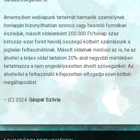
Amennyiben weblapunk tartalmát harmadik személynek
honlapján bizonyíthatóan azonos vagy hasonló formában
észleljük, másolt oldalanként 200.000 Ft/hónap azaz
kétszáz-ezer forint havidíj összegű kötbért számlázunk a
jogtalan felhasználónak. Másolt oldalnak minősül az is, ha az
átvétel a teljes oldal tartalom 20%-ánál nagyobb mértékben
tartalmazza a nem engedélyezetten átvett szövegünket. Az
átvétellel a felhasználó kifejezetten elfogadja ezen kötbér
megállapodást.
– (C) 2024.
Gáspár Szilvia