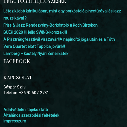
LEGUTÓBBI BEJEGYZÉSEK
Létezik jobb kánikulában, mint egy borkóstoló pincetúrával és jazz
muzsikával ?
Friss & Jazz Rendezvény-Borkóstoló a Koch Birtokon
BÚÉK 2020 !! Hello SWING-korszak !!!
A Pisztrángfesztivál visszavár!!A napindító jóga után és a Tóth
Vera Quartet előtt Tapolca jövünk!!
Lamberg – kastély Nyári Zenei Estek
FACEBOOK
KAPCSOLAT
Gáspár Szilvi
Telefon: +3670-507-2781
Adatvédelmi tájékoztató
Általános szerződési feltételek
Impresszum