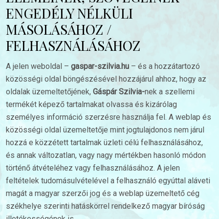
ENGEDÉLY NÉLKÜLI
MÁSOLÁSÁHOZ /
FELHASZNÁLÁSÁHOZ
A jelen weboldal –
gaspar-szilvia.hu
– és a hozzátartozó
közösségi oldal böngészésével hozzájárul ahhoz, hogy az
oldalak üzemeltetőjének,
Gáspár Szilvia-
nek a szellemi
termékét képező tartalmakat olvassa és kizárólag
személyes információ szerzésre használja fel. A weblap és
közösségi oldal üzemeltetője mint jogtulajdonos nem járul
hozzá e közzétett tartalmak üzleti célú felhasználásához,
és annak változatlan, vagy nagy mértékben hasonló módon
történő átvételéhez vagy felhasználásához. A jelen
feltételek tudomásulvételével a felhasználó egyúttal aláveti
magát a magyar szerzői jog és a weblap üzemeltető cég
székhelye szerinti hatáskörrel rendelkező magyar bíróság
illetékességének is.