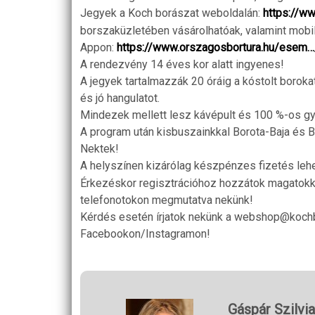
Jegyek a Koch borászat weboldalán:
https://ww
borszaküzletében vásárolhatóak, valamint mobil
Appon:
https://www.orszagosbortura.hu/esem
A rendezvény 14 éves kor alatt ingyenes!
A jegyek tartalmazzák 20 óráig a kóstolt borokat
és jó hangulatot.
Mindezek mellett lesz kávépult és 100 %-os gy
A program után kisbuszainkkal Borota-Baja és 
Nektek!
A helyszínen kizárólag készpénzes fizetés leh
Érkezéskor regisztrációhoz hozzátok magatokka
telefonotokon megmutatva nekünk!
Kérdés esetén írjatok nekünk a webshop@kochb
Facebookon/Instagramon!
Gáspár Szilvia