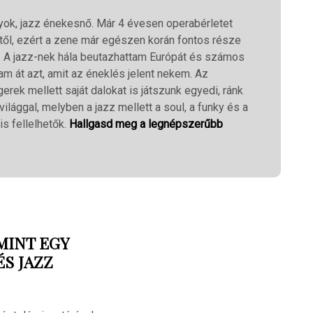
yok, jazz énekesnő. Már 4 évesen operabérletet
től, ezért a zene már egészen korán fontos része
. A jazz-nek hála beutazhattam Európát és számos
m át azt, amit az éneklés jelent nekem. Az
erek mellett saját dalokat is játszunk egyedi, ránk
ilággal, melyben a jazz mellett a soul, a funky és a
is fellelhetők.
Hallgasd meg a legnépszerűbb
MINT EGY
S JAZZ