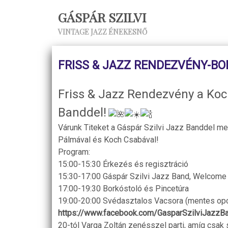
GÁSPÁR SZILVI
VINTAGE JAZZ ÉNEKESNŐ
FRISS & JAZZ RENDEZVÉNY-B
Friss & Jazz Rendezvény a Koch
Banddel!
Várunk Titeket a Gáspár Szilvi Jazz Banddel m
Pálmával és Koch Csabával!
Program:
15:00-15:30 Érkezés és regisztráció
15:30-17:00 Gáspár Szilvi Jazz Band, Welcome 
17:00-19:30 Borkóstoló és Pincetúra
19:00-20:00 Svédasztalos Vacsora (mentes opci
https://www.facebook.com/GasparSzilviJazzB
20-tól Varga Zoltán zenésszel parti, amíg csak