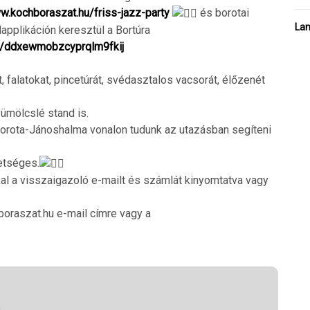
w.kochboraszat.hu/friss-jazz-party
és borotai
Lam
applikáción keresztül a Bortúra
…/ddxewmobzcyprqlm9fkij
, falatokat, pincetúrát, svédasztalos vacsorát, élőzenét
ümölcslé stand is.
Borota-Jánoshalma vonalon tudunk az utazásban segíteni
etséges.
l a visszaigazoló e-mailt és számlát kinyomtatva vagy
oraszat.hu e-mail címre vagy a