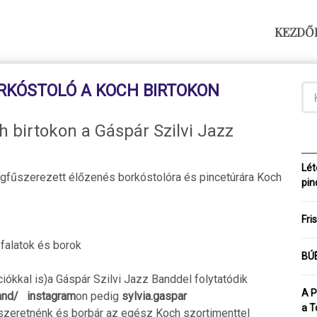
KEZDŐ
ORKÓSTOLÓ A KOCH BIRTOKON
 birtokon a Gáspár Szilvi Jazz
Lét
egfűszerezett élőzenés borkóstolóra és pincetúrára Koch
pin
Fri
falatok és borok
BÚÉ
ókkal is)a Gáspár Szilvi Jazz Banddel folytatódik
A P
and/
instagram
on pedig
sylvia.gaspar
a T
 szeretnénk és borbár az egész Koch szortimenttel