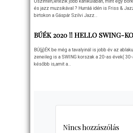
Őszintén,létezik jobb kánikulában, mint egy bor
és jazz muzsikával ? Hurráá idén is Friss & Ja
birtokon a Gáspár Szilvi Jazz…
BÚÉK 2020 !! HELLO SWING-KO
BÚ(jj)ÉK be még a tavalyinál is jobb év az abla
zeneileg is a SWING korszak a 20-as évek( 30
később is,amit a…
Nincs hozzászólás