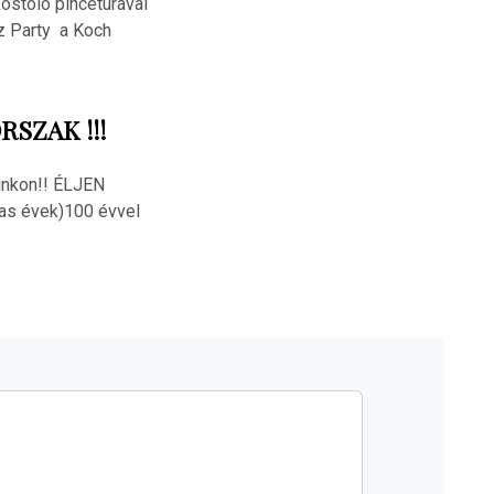
kóstoló pincetúrával
zz Party a Koch
RSZAK !!!
kunkon!! ÉLJEN
-as évek)100 évvel