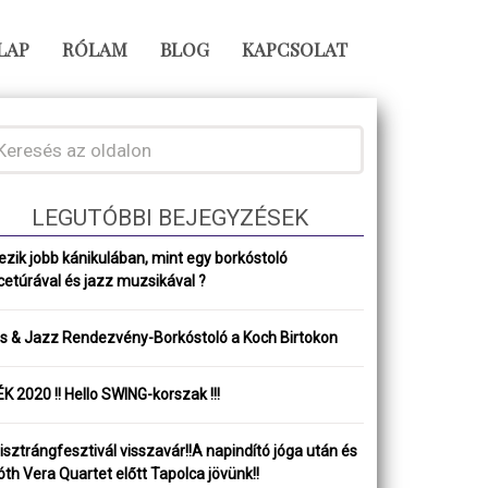
LAP
RÓLAM
BLOG
KAPCSOLAT
LEGUTÓBBI BEJEGYZÉSEK
ezik jobb kánikulában, mint egy borkóstoló
cetúrával és jazz muzsikával ?
ss & Jazz Rendezvény-Borkóstoló a Koch Birtokon
K 2020 !! Hello SWING-korszak !!!
isztrángfesztivál visszavár!!A napindító jóga után és
óth Vera Quartet előtt Tapolca jövünk!!