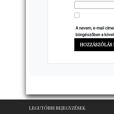
A nevem, e-mail cím
böngészőben a köve
LEGUTÓBBI BEJEGYZÉSEK