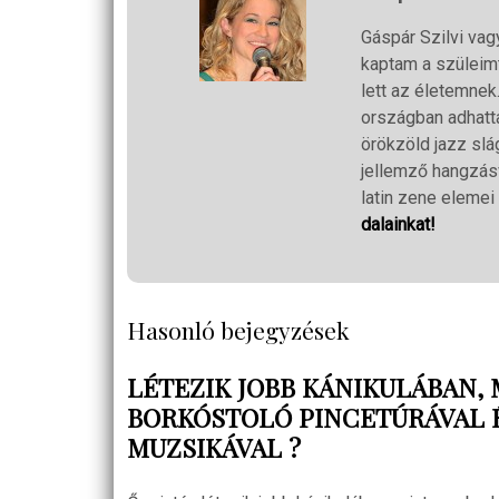
Gáspár Szilvi vag
kaptam a szüleim
lett az életemnek
országban adhatta
örökzöld jazz slág
jellemző hangzásv
latin zene elemei 
dalainkat!
Hasonló bejegyzések
LÉTEZIK JOBB KÁNIKULÁBAN, 
BORKÓSTOLÓ PINCETÚRÁVAL É
MUZSIKÁVAL ?