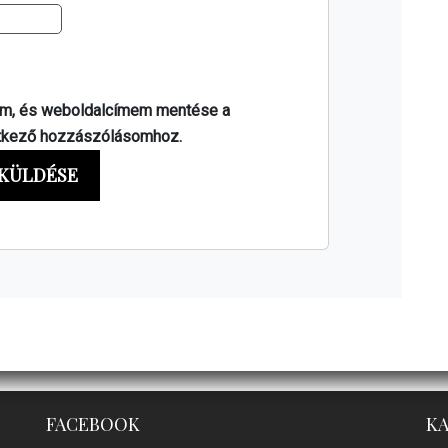
em, és weboldalcímem mentése a
tkező hozzászólásomhoz.
FACEBOOK
K