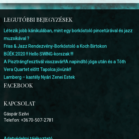
LEGUTÓBBI BEJEGYZÉSEK
Létezik jobb kánikulában, mint egy borkóstoló pincetúrával és jazz
muzsikával ?
Friss & Jazz Rendezvény-Borkóstoló a Koch Birtokon
BÚÉK 2020 !! Hello SWING-korszak !!!
A Pisztrángfesztivál visszavár!!A napindító jóga után és a Tóth
Vera Quartet előtt Tapolca jövünk!!
Lamberg – kastély Nyári Zenei Estek
FACEBOOK
KAPCSOLAT
Gáspár Szilvi
Telefon: +3670-507-2781
Adatvédelmi tájékoztató