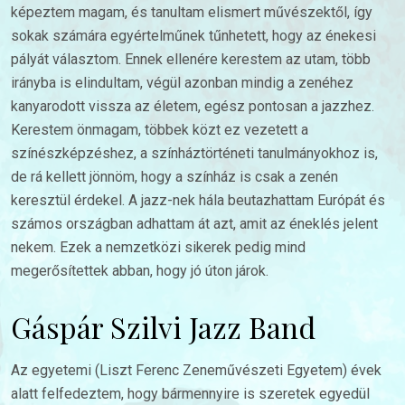
képeztem magam, és tanultam elismert művészektől, így
sokak számára egyértelműnek tűnhetett, hogy az énekesi
pályát választom. Ennek ellenére kerestem az utam, több
irányba is elindultam, végül azonban mindig a zenéhez
kanyarodott vissza az életem, egész pontosan a jazzhez.
Kerestem önmagam, többek közt ez vezetett a
színészképzéshez, a színháztörténeti tanulmányokhoz is,
de rá kellett jönnöm, hogy a színház is csak a zenén
keresztül érdekel. A jazz-nek hála beutazhattam Európát és
számos országban adhattam át azt, amit az éneklés jelent
nekem. Ezek a nemzetközi sikerek pedig mind
megerősítettek abban, hogy jó úton járok.
Gáspár Szilvi Jazz Band
Az egyetemi (Liszt Ferenc Zeneművészeti Egyetem) évek
alatt felfedeztem, hogy bármennyire is szeretek egyedül