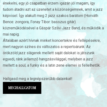
énekelni, egy jó csapatban érzem igazán jól magam, így
tudom átadni azt az üzenetet a közönségemnek, amit a jazz
képvisel. Így alakult meg 2 jazz szakos barátom (Horváth
Bence: zongora, Fonay Tibor: basszus gitár)
közreműködésével a Gáspár Szilvi Jazz Band, és működik a
mai napig.
Általában azért hívnak minket koncertekre és fellépésekre,
mert nagyon színes és változatos a repertoárunk. Az
örökzöld jazz slágerek mellett saját dalokat is játszunk
egyedi, ránk jellemző hangzásvilággal, melyben a jazz
mellett a soul, a funky és a latin zene elemei is fellelhetők.
Hallgasd meg a legnépszerűbb dalainkat!
MEGHALLGATOM