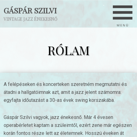
GÁSPÁR SZILVI
VINTAGE JAZZ ÉNEKESNŐ
RÓLAM
A felépéseken és koncerteken szeretném megmutatni és
átadni a hallgatóimnak azt, amit a jazz jelent számomra:
egyfajta időutazást a 30-as évek swing korszakába.
Gáspár Szilvi vagyok, jazz énekesnő. Már 4 évesen
operabérletet kaptam a szüleimtől, ezért zene már egészen
korán fontos része lett az életemnek. Hosszú éveken át