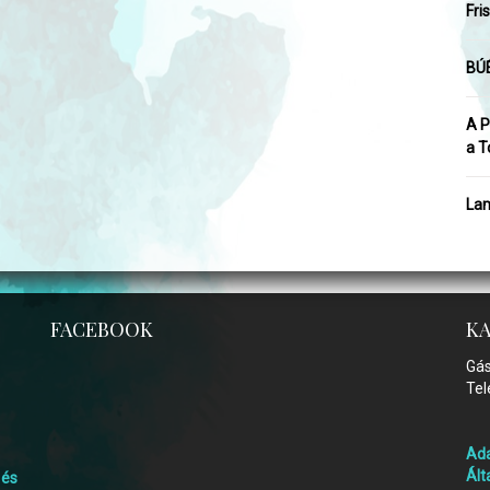
Fri
BÚÉ
A P
a T
Lam
FACEBOOK
K
Gás
Tel
Ada
Ált
 és