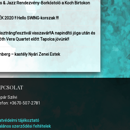
ss & Jazz Rendezvény-Borkóstoló a Koch Birtokon
K 2020 !! Hello SWING-korszak !!!
isztrángfesztivál visszavár!!A napindító jóga után és
óth Vera Quartet előtt Tapolca jövünk!!
berg – kastély Nyári Zenei Estek
APCSOLAT
pár Szilvi
efon: +3670-507-2781
tvédelmi tájékoztató
alános szerződési feltételek