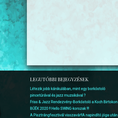
LEGUTÓBBI BEJEGYZÉSEK
Létezik jobb kánikulában, mint egy borkóstoló
pincetúrával és jazz muzsikával ?
Friss & Jazz Rendezvény-Borkóstoló a Koch Birtokon
BÚÉK 2020 !! Hello SWING-korszak !!!
A Pisztrángfesztivál visszavár!!A napindító jóga után