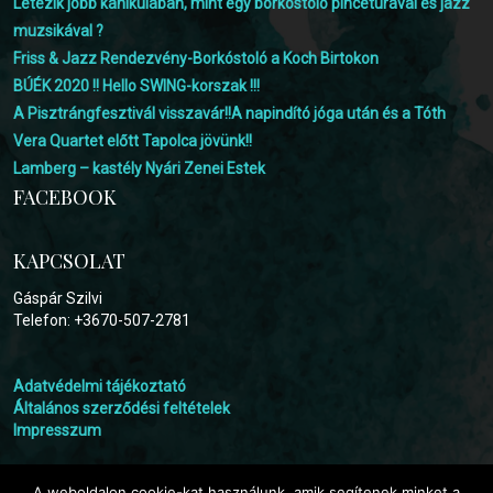
Létezik jobb kánikulában, mint egy borkóstoló pincetúrával és jazz
muzsikával ?
Friss & Jazz Rendezvény-Borkóstoló a Koch Birtokon
BÚÉK 2020 !! Hello SWING-korszak !!!
A Pisztrángfesztivál visszavár!!A napindító jóga után és a Tóth
Vera Quartet előtt Tapolca jövünk!!
Lamberg – kastély Nyári Zenei Estek
FACEBOOK
KAPCSOLAT
Gáspár Szilvi
Telefon: +3670-507-2781
Adatvédelmi tájékoztató
Általános szerződési feltételek
Impresszum
A weboldalon cookie-kat használunk, amik segítenek minket a