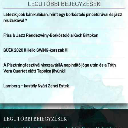
LEGUTÓBBI BEJEGYZÉSEK
Létezik jobb kánikulában, mint egy borkóstoló pincetúrával és jazz
muzsikával ?
Friss & Jazz Rendezvény-Borkóstoló a Koch Birtokon
BÚÉK 2020 !! Hello SWING-korszak !!!
A Pisztrángfesztivál visszavár!!A napindító jóga után és a Tóth
Vera Quartet előtt Tapolca jövünk!!
Lamberg – kastély Nyári Zenei Estek
LEGUTÓBBI BEJEGYZÉSEK