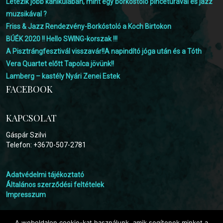
Létezik jobb kánikulában, mint egy borkóstoló pincetúrával és jazz
muzsikával ?
Friss & Jazz Rendezvény-Borkóstoló a Koch Birtokon
BÚÉK 2020 !! Hello SWING-korszak !!!
A Pisztrángfesztivál visszavár!!A napindító jóga után és a Tóth
Vera Quartet előtt Tapolca jövünk!!
Lamberg – kastély Nyári Zenei Estek
FACEBOOK
KAPCSOLAT
Gáspár Szilvi
Telefon: +3670-507-2781
Adatvédelmi tájékoztató
Általános szerződési feltételek
Impresszum
A weboldalon cookie-kat használunk, amik segítenek minket a