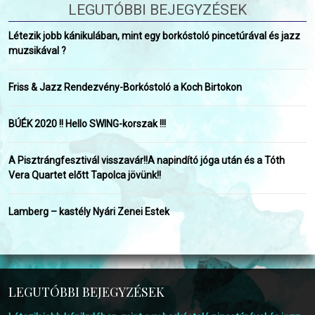
LEGUTÓBBI BEJEGYZÉSEK
Létezik jobb kánikulában, mint egy borkóstoló pincetúrával és jazz
muzsikával ?
Friss & Jazz Rendezvény-Borkóstoló a Koch Birtokon
BÚÉK 2020 !! Hello SWING-korszak !!!
A Pisztrángfesztivál visszavár!!A napindító jóga után és a Tóth
Vera Quartet előtt Tapolca jövünk!!
Lamberg – kastély Nyári Zenei Estek
LEGUTÓBBI BEJEGYZÉSEK