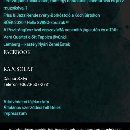
Létezik jobb kánikulában, mint egy borkóstoló pincetúrával és jazz
muzsikával ?
Friss & Jazz Rendezvény-Borkóstoló a Koch Birtokon
BÚÉK 2020 !! Hello SWING-korszak !!!
A Pisztrángfesztivál visszavár!!A napindító jóga után és a Tóth
Vera Quartet előtt Tapolca jövünk!!
Lamberg – kastély Nyári Zenei Estek
FACEBOOK
KAPCSOLAT
Gáspár Szilvi
Telefon: +3670-507-2781
Adatvédelmi tájékoztató
Általános szerződési feltételek
Impresszum
A weboldalon cookie-kat használunk, amik segítenek minket a