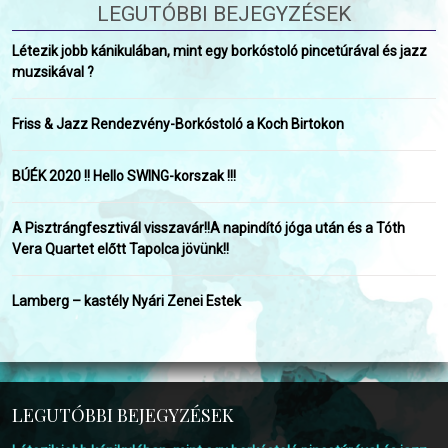
LEGUTÓBBI BEJEGYZÉSEK
Létezik jobb kánikulában, mint egy borkóstoló pincetúrával és jazz
muzsikával ?
Friss & Jazz Rendezvény-Borkóstoló a Koch Birtokon
BÚÉK 2020 !! Hello SWING-korszak !!!
A Pisztrángfesztivál visszavár!!A napindító jóga után és a Tóth
Vera Quartet előtt Tapolca jövünk!!
Lamberg – kastély Nyári Zenei Estek
LEGUTÓBBI BEJEGYZÉSEK