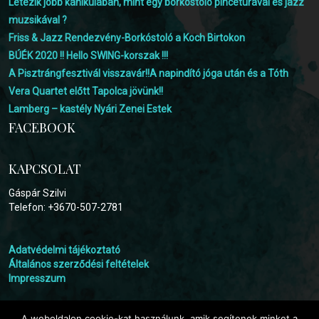
Létezik jobb kánikulában, mint egy borkóstoló pincetúrával és jazz
muzsikával ?
Friss & Jazz Rendezvény-Borkóstoló a Koch Birtokon
BÚÉK 2020 !! Hello SWING-korszak !!!
A Pisztrángfesztivál visszavár!!A napindító jóga után és a Tóth
Vera Quartet előtt Tapolca jövünk!!
Lamberg – kastély Nyári Zenei Estek
FACEBOOK
KAPCSOLAT
Gáspár Szilvi
Telefon: +3670-507-2781
Adatvédelmi tájékoztató
Általános szerződési feltételek
Impresszum
A weboldalon cookie-kat használunk, amik segítenek minket a