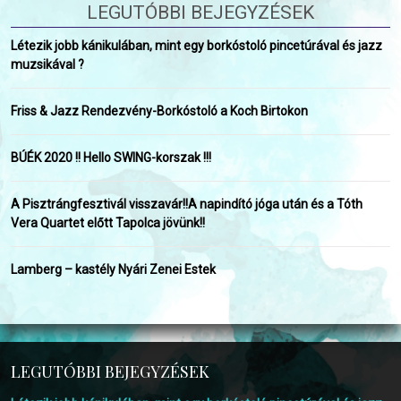
LEGUTÓBBI BEJEGYZÉSEK
Létezik jobb kánikulában, mint egy borkóstoló pincetúrával és jazz
muzsikával ?
Friss & Jazz Rendezvény-Borkóstoló a Koch Birtokon
BÚÉK 2020 !! Hello SWING-korszak !!!
A Pisztrángfesztivál visszavár!!A napindító jóga után és a Tóth
Vera Quartet előtt Tapolca jövünk!!
Lamberg – kastély Nyári Zenei Estek
LEGUTÓBBI BEJEGYZÉSEK