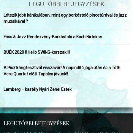
LEGUTÓBBI BEJEGYZÉSEK
Létezik jobb kánikulában, mint egy borkóstoló pincetúrával és jazz
muzsikával ?
Friss & Jazz Rendezvény-Borkóstoló a Koch Birtokon
BÚÉK 2020 !! Hello SWING-korszak !!!
A Pisztrángfesztivál visszavár!!A napindító jóga után és a Tóth
Vera Quartet előtt Tapolca jövünk!!
Lamberg – kastély Nyári Zenei Estek
LEGUTÓBBI BEJEGYZÉSEK