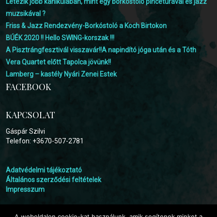
Létezik jobb kánikulában, mint egy borkóstoló pincetúrával és jazz
muzsikával ?
Friss & Jazz Rendezvény-Borkóstoló a Koch Birtokon
BÚÉK 2020 !! Hello SWING-korszak !!!
A Pisztrángfesztivál visszavár!!A napindító jóga után és a Tóth
Vera Quartet előtt Tapolca jövünk!!
Lamberg – kastély Nyári Zenei Estek
FACEBOOK
KAPCSOLAT
Gáspár Szilvi
Telefon: +3670-507-2781
Adatvédelmi tájékoztató
Általános szerződési feltételek
Impresszum
A weboldalon cookie-kat használunk, amik segítenek minket a