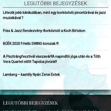
LEGUTÓBBI BEJEGYZÉSEK
Létezik jobb kánikulában, mint egy borkóstoló pincetúrával és jazz
muzsikával ?
Friss & Jazz Rendezvény-Borkóstoló a Koch Birtokon
BÚÉK 2020 !! Hello SWING-korszak !!!
A Pisztrángfesztivál visszavár!!A napindító jóga után és a Tóth
Vera Quartet előtt Tapolca jövünk!!
Lamberg – kastély Nyári Zenei Estek
LEGUTÓBBI BEJEGYZÉSEK