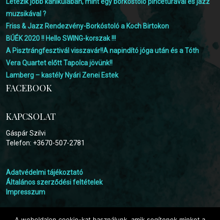
Létezik jobb kánikulában, mint egy borkóstoló pincetúrával és jazz
muzsikával ?
Friss & Jazz Rendezvény-Borkóstoló a Koch Birtokon
BÚÉK 2020 !! Hello SWING-korszak !!!
A Pisztrángfesztivál visszavár!!A napindító jóga után és a Tóth
Vera Quartet előtt Tapolca jövünk!!
Lamberg – kastély Nyári Zenei Estek
FACEBOOK
KAPCSOLAT
Gáspár Szilvi
Telefon: +3670-507-2781
Adatvédelmi tájékoztató
Általános szerződési feltételek
Impresszum
A weboldalon cookie-kat használunk, amik segítenek minket a