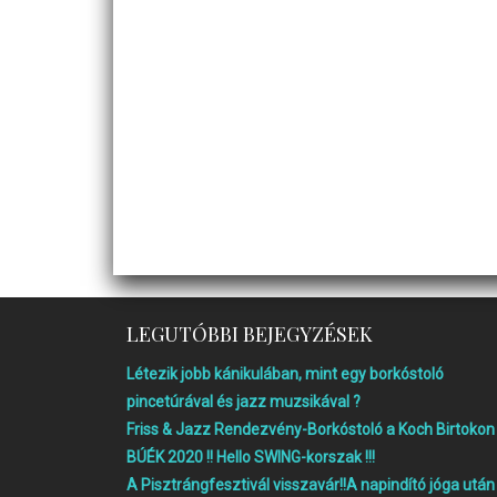
LEGUTÓBBI BEJEGYZÉSEK
Létezik jobb kánikulában, mint egy borkóstoló
pincetúrával és jazz muzsikával ?
Friss & Jazz Rendezvény-Borkóstoló a Koch Birtokon
BÚÉK 2020 !! Hello SWING-korszak !!!
A Pisztrángfesztivál visszavár!!A napindító jóga után