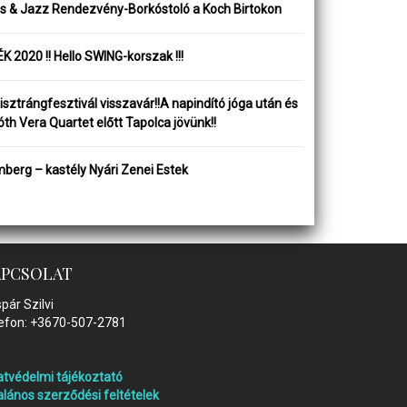
ss & Jazz Rendezvény-Borkóstoló a Koch Birtokon
K 2020 !! Hello SWING-korszak !!!
isztrángfesztivál visszavár!!A napindító jóga után és
óth Vera Quartet előtt Tapolca jövünk!!
berg – kastély Nyári Zenei Estek
APCSOLAT
pár Szilvi
efon: +3670-507-2781
tvédelmi tájékoztató
alános szerződési feltételek