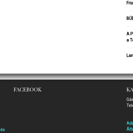
Fri
BÚÉ
A P
a T
Lam
FACEBOOK
K
Gás
Tel
Ada
Ált
 és