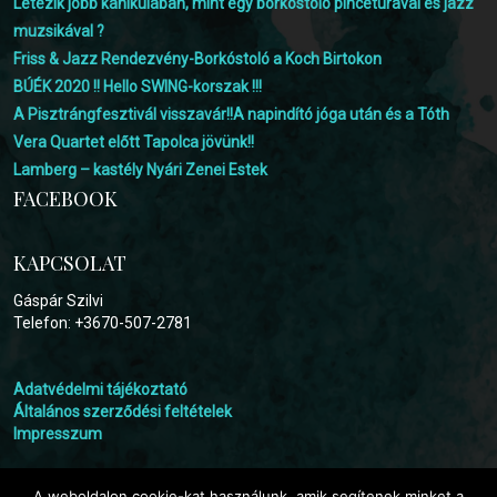
Létezik jobb kánikulában, mint egy borkóstoló pincetúrával és jazz
muzsikával ?
Friss & Jazz Rendezvény-Borkóstoló a Koch Birtokon
BÚÉK 2020 !! Hello SWING-korszak !!!
A Pisztrángfesztivál visszavár!!A napindító jóga után és a Tóth
Vera Quartet előtt Tapolca jövünk!!
Lamberg – kastély Nyári Zenei Estek
FACEBOOK
KAPCSOLAT
Gáspár Szilvi
Telefon: +3670-507-2781
Adatvédelmi tájékoztató
Általános szerződési feltételek
Impresszum
A weboldalon cookie-kat használunk, amik segítenek minket a