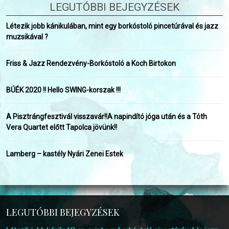
LEGUTÓBBI BEJEGYZÉSEK
Létezik jobb kánikulában, mint egy borkóstoló pincetúrával és jazz
muzsikával ?
Friss & Jazz Rendezvény-Borkóstoló a Koch Birtokon
BÚÉK 2020 !! Hello SWING-korszak !!!
A Pisztrángfesztivál visszavár!!A napindító jóga után és a Tóth
Vera Quartet előtt Tapolca jövünk!!
Lamberg – kastély Nyári Zenei Estek
LEGUTÓBBI BEJEGYZÉSEK