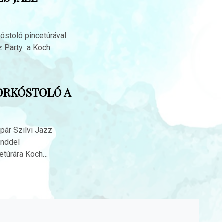
kóstoló pincetúrával
zz Party a Koch
ORKÓSTOLÓ A
pár Szilvi Jazz
anddel
etúrára Koch…