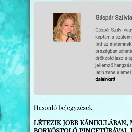
Gáspár Szilvia
Gáspár Szilvi vag
kaptam a szüleim
lett az életemnek
országban adhatta
örökzöld jazz slág
jellemző hangzásv
latin zene elemei 
dalainkat!
Hasonló bejegyzések
LÉTEZIK JOBB KÁNIKULÁBAN, 
BORKÓSTOLÓ PINCETÚRÁVAL É