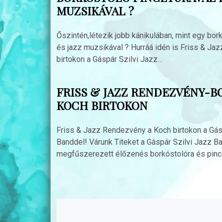
MUZSIKÁVAL ?
Őszintén,létezik jobb kánikulában, mint egy bor
és jazz muzsikával ? Hurráá idén is Friss & Ja
birtokon a Gáspár Szilvi Jazz…
FRISS & JAZZ RENDEZVÉNY-B
KOCH BIRTOKON
Friss & Jazz Rendezvény a Koch birtokon a Gás
Banddel! Várunk Titeket a Gáspár Szilvi Jazz B
megfűszerezett élőzenés borkóstolóra és pinc