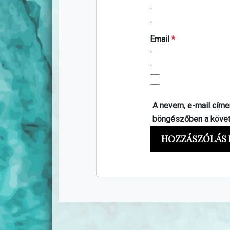
Email
*
A nevem, e-mail cím
böngészőben a köve