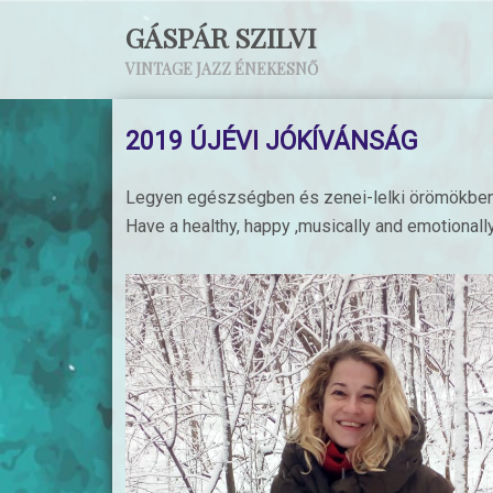
GÁSPÁR SZILVI
VINTAGE JAZZ ÉNEKESNŐ
2019 ÚJÉVI JÓKÍVÁNSÁG
Legyen egészségben és zenei-lelki örömökbe
Have a healthy, happy ,musically and emotionally