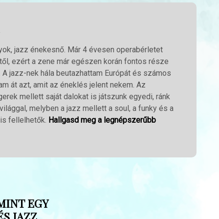
yok, jazz énekesnő. Már 4 évesen operabérletet
től, ezért a zene már egészen korán fontos része
. A jazz-nek hála beutazhattam Európát és számos
m át azt, amit az éneklés jelent nekem. Az
erek mellett saját dalokat is játszunk egyedi, ránk
ilággal, melyben a jazz mellett a soul, a funky és a
is fellelhetők.
Hallgasd meg a legnépszerűbb
MINT EGY
S JAZZ