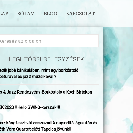
LAP
RÓLAM
BLOG
KAPCSOLAT
LEGUTÓBBI BEJEGYZÉSEK
ezik jobb kánikulában, mint egy borkóstoló
cetúrával és jazz muzsikával ?
ss & Jazz Rendezvény-Borkóstoló a Koch Birtokon
K 2020 !! Hello SWING-korszak !!!
isztrángfesztivál visszavár!!A napindító jóga után és
óth Vera Quartet előtt Tapolca jövünk!!