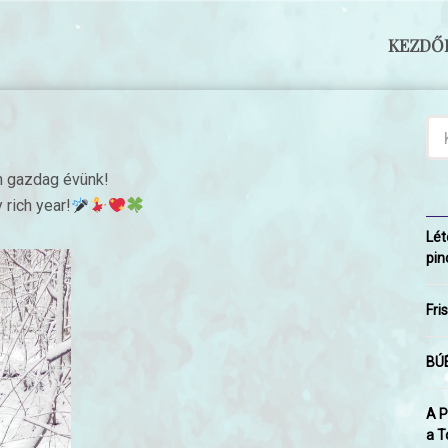
KEZDŐ
n gazdag évünk!
 rich year!
Lét
pin
Fri
BÚÉ
A P
a T