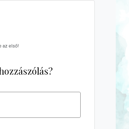
e az első!
hozzászólás?