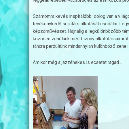
reggelik-ebédek-vacsorák és az esti közös pro
Számomra kevés inspirálóbb dolog van a világ
tevékenykedő sorstárs alkotását csodálni. Legye
képzőművészet. Hajnalig a legkülönbözőbb témá
közösen zenélünk,mert bizony alkotótársaimról i
táncra perdültünk mindannyian különböző zenei 
Amikor még a jazzénekes is ecsetet ragad…