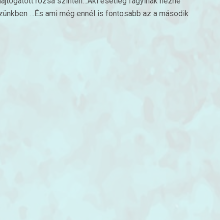
hajtogatott rózsa szintén…Aki esetleg fagyinak nézné
kezünkben …És ami még ennél is fontosabb az a második