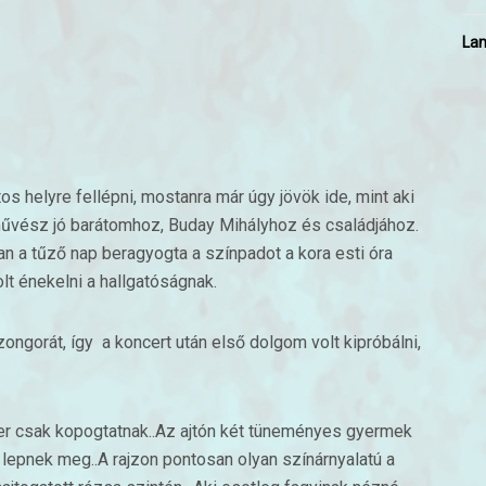
Lam
tos helyre fellépni, mostanra már úgy jövök ide, mint aki
művész jó barátomhoz, Buday Mihályhoz és családjához.
n a tűző nap beragyogta a színpadot a kora esti óra
lt énekelni a hallgatóságnak.
ongorát, így a koncert után első dolgom volt kipróbálni,
 csak kopogtatnak..Az ajtón két tüneményes gyermek
lepnek meg..A rajzon pontosan olyan színárnyalatú a