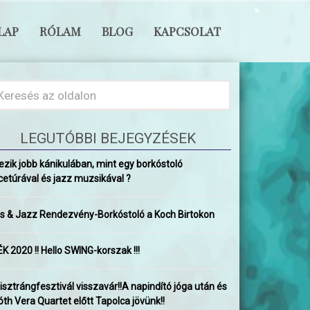
LAP
RÓLAM
BLOG
KAPCSOLAT
LEGUTÓBBI BEJEGYZÉSEK
ezik jobb kánikulában, mint egy borkóstoló
cetúrával és jazz muzsikával ?
ss & Jazz Rendezvény-Borkóstoló a Koch Birtokon
K 2020 !! Hello SWING-korszak !!!
isztrángfesztivál visszavár!!A napindító jóga után és
óth Vera Quartet előtt Tapolca jövünk!!