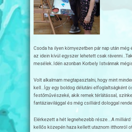
Csoda ha ilyen környezetben pár nap után még 
az idein kívül egyszer lehetett csak rávenni…T
mesélek..Idén azonban Korbely Istvánnak mégi
Volt alkalmam megtapasztalni, hogy mint mind
kell…Így egy boldog délutáni elfoglaltságként
festőművészeké, akik remek térlátással, színk
fantáziavilággal és még csilliárd dologgal rend
Elérkezett a hét legnehezebb része….A milliár
kellős közepén haza kellett utaznom itthonról 