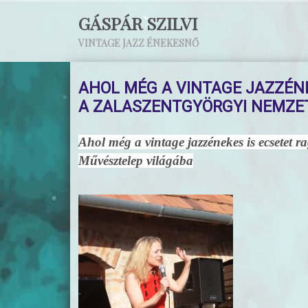
GÁSPÁR SZILVI
VINTAGE JAZZ ÉNEKESNŐ
AHOL MÉG A VINTAGE JAZZÉNE
A ZALASZENTGYÖRGYI NEMZE
Ahol még a vintage jazz
énekes is ecsetet 
Művésztelep világába