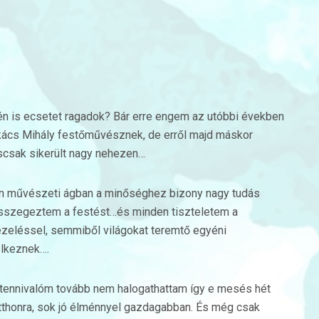
én is ecsetet ragadok? Bár erre engem az utóbbi években
akács Mihály festőművésznek, de erről majd máskor
scsak sikerült nagy nehezen…
en művészeti ágban a minőséghez bizony nagy tudás
 összegeztem a festést…és minden tiszteletem a
ezeléssel, semmiből világokat teremtő egyéni
elkeznek….
d tennivalóm tovább nem halogathattam így e mesés hét
otthonra, sok jó élménnyel gazdagabban. És még csak