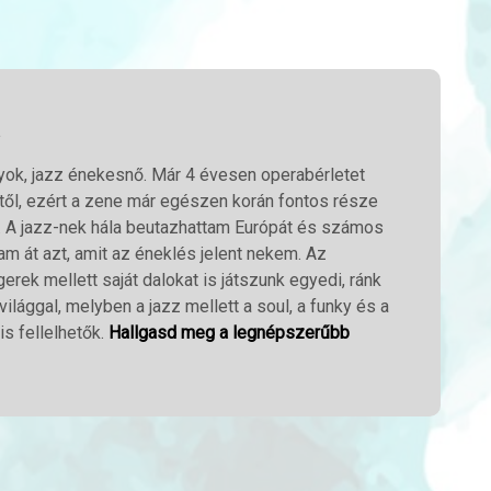
yok, jazz énekesnő. Már 4 évesen operabérletet
től, ezért a zene már egészen korán fontos része
. A jazz-nek hála beutazhattam Európát és számos
m át azt, amit az éneklés jelent nekem. Az
erek mellett saját dalokat is játszunk egyedi, ránk
ilággal, melyben a jazz mellett a soul, a funky és a
is fellelhetők.
Hallgasd meg a legnépszerűbb