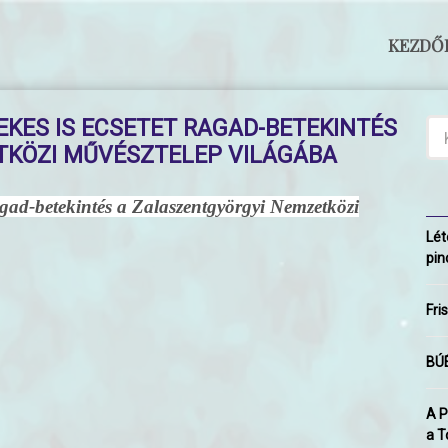
KEZDŐ
KES IS ECSETET RAGAD-BETEKINTÉS
TKÖZI MŰVÉSZTELEP VILÁGÁBA
ragad-betekintés a Zalaszentgyörgyi Nemzetközi
Lét
pin
Fri
BÚÉ
A P
a T