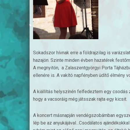
Sokadszor hívnak erre a földrajzilag is varázsla
hazajön. Szinte minden évben hazatérek festő
A megnyitón, a Zalaszentgyörgyi Porta Tájházba
ellenére is. A vakító napfényben üdítő élmény vo
A kiállítás helyszínén felfedeztem egy csodás z
hogy a vacsoráig még játsszak rajta egy kicsit.
A koncert másnapján vendégszobámban egyszer
lép be az anyukájával…Csodálatos ajándékokkal 