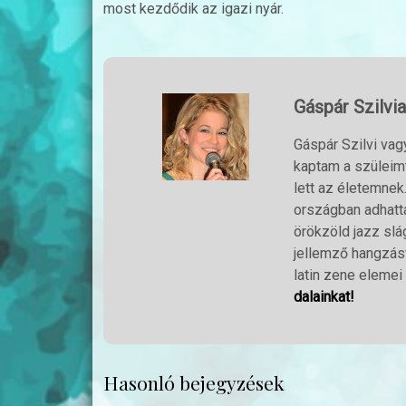
most kezdődik az igazi nyár.
Gáspár Szilvia
Gáspár Szilvi vag
kaptam a szüleim
lett az életemnek
országban adhatta
örökzöld jazz slág
jellemző hangzásv
latin zene elemei 
dalainkat!
Hasonló bejegyzések