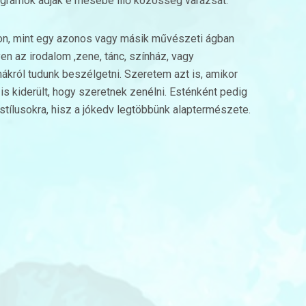
gramok adják e mesébe illő közösség varázsát.
on, mint egy azonos vagy másik művészeti ágban
n az irodalom ,zene, tánc, színház, vagy
król tudunk beszélgetni. Szeretem azt is, amikor
s kiderült, hogy szeretnek zenélni. Esténként pedig
stílusokra, hisz a jókedv legtöbbünk alaptermészete.