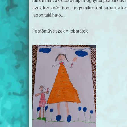
ruhám mint az előző napi megnyitón, az általuk 
azok kedvéért írom, hogy mikrofont tartunk a 
lapon található….
Festőművészek = jóbarátok