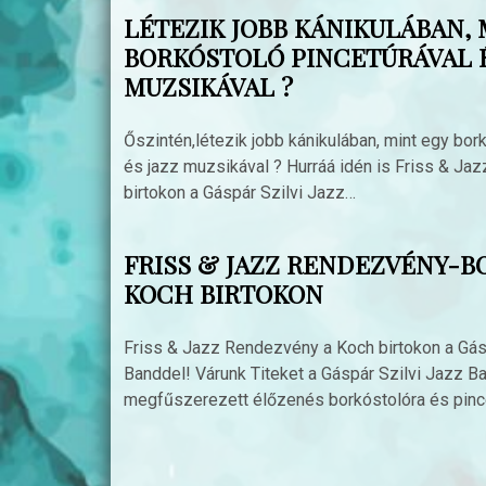
LÉTEZIK JOBB KÁNIKULÁBAN, 
BORKÓSTOLÓ PINCETÚRÁVAL É
MUZSIKÁVAL ?
Őszintén,létezik jobb kánikulában, mint egy bor
és jazz muzsikával ? Hurráá idén is Friss & Ja
birtokon a Gáspár Szilvi Jazz…
FRISS & JAZZ RENDEZVÉNY-B
KOCH BIRTOKON
Friss & Jazz Rendezvény a Koch birtokon a Gás
Banddel! Várunk Titeket a Gáspár Szilvi Jazz B
megfűszerezett élőzenés borkóstolóra és pinc