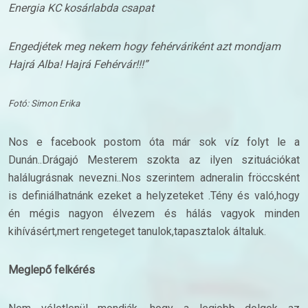
Energia KC kosárlabda csapat
Engedjétek meg nekem hogy fehérváriként azt mondjam
Hajrá Alba! Hajrá Fehérvár!!!”
Fotó: Simon Erika
Nos e facebook postom óta már sok víz folyt le a
Dunán..Drágajó Mesterem szokta az ilyen szituációkat
halálugrásnak nevezni..Nos szerintem adneralin fröccsként
is definiálhatnánk ezeket a helyzeteket .Tény és való,hogy
én mégis nagyon élvezem és hálás vagyok minden
kihívásért,mert rengeteget tanulok,tapasztalok általuk.
Meglepő felkérés