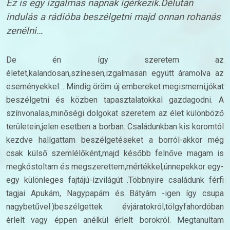
Ez is egy izgalmas napnak ígérkezik.Délután
indulás a rádióba beszélgetni majd onnan rohanás
zenélni…
De én így szeretem az
életet,kalandosan,színesen,izgalmasan együtt áramolva az
eseményekkel… Mindig öröm új embereket megismerni,jókat
beszélgetni és közben tapasztalatokkal gazdagodni. A
színvonalas,minőségi dolgokat szeretem az élet különböző
területein,jelen esetben a borban. Családunkban kis koromtól
kezdve hallgattam beszélgetéseket a borról-akkor még
csak külső szemlélőként,majd később felnőve magam is
megkóstoltam és megszerettem,mértékkel,ünnepekkor egy-
egy különleges fajtájú-ízvilágút .Többnyire családunk férfi
tagjai Apukám, Nagypapám és Bátyám -igen így csupa
nagybetűvel:)beszélgettek évjáratokról,tölgyfahordóban
érlelt vagy éppen anélkül érlelt borokról. Megtanultam