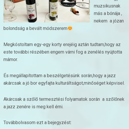
muzsikusnak
más a bónája ,
nekem a józan
bolondság a bevált módszerem
Megkóstoltam egy-egy korty erejéig aztán tudtam,hogy az
este további részében engem várni fog a zenélés nyújtotta
mámor.
És megállapítottam a beszélgetésünk során,hogy a jazz
akárcsak a jó bor egyfajta kulturáltságot,minőséget képvisel.
Akárcsak a szőlő termesztési folyamatok során a szőlőnek
a jazz zenére is meg kell érni.
Továbbolvasom ezt a bejegyzést: