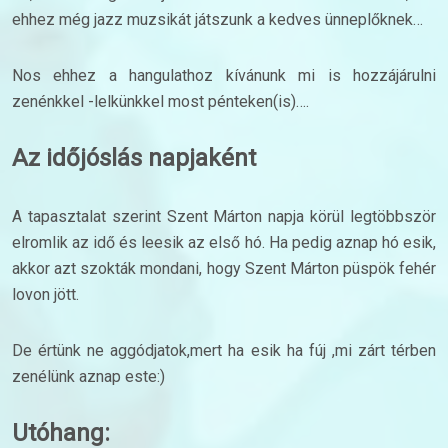
ehhez még jazz muzsikát játszunk a kedves ünneplőknek…
Nos ehhez a hangulathoz kívánunk mi is hozzájárulni
zenénkkel -lelkünkkel most pénteken(is)….
Az időjóslás napjaként
A tapasztalat szerint Szent Márton napja körül legtöbbször
elromlik az idő és leesik az első hó. Ha pedig aznap hó esik,
akkor azt szokták mondani, hogy Szent Márton püspök fehér
lovon jött.
De értünk ne aggódjatok,mert ha esik ha fúj ,mi zárt térben
zenélünk aznap este:)
Utóhang: