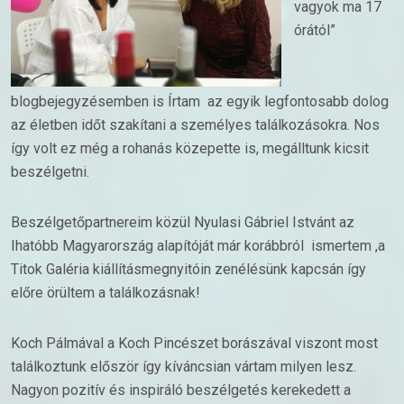
vagyok ma 17
órától”
blogbejegyzésemben is Írtam az egyik legfontosabb dolog
az életben időt szakítani a személyes találkozásokra. Nos
így volt ez még a rohanás közepette is, megálltunk kicsit
beszélgetni.
Beszélgetőpartnereim közül Nyulasi Gábriel Istvánt az
Ihatóbb Magyarország alapítóját már korábbról ismertem ,a
Titok Galéria kiállításmegnyitóin zenélésünk kapcsán így
előre örültem a találkozásnak!
Koch Pálmával a Koch Pincészet borászával viszont most
találkoztunk először így kíváncsian vártam milyen lesz.
Nagyon pozitív és inspiráló beszélgetés kerekedett a