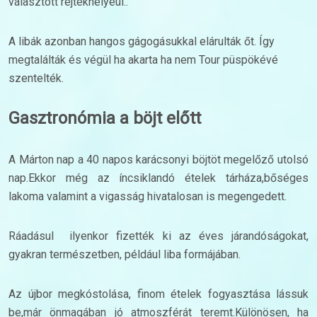
választott rejtekhelyéül..
A libák azonban hangos gágogásukkal elárulták őt. Így
megtalálták és végül ha akarta ha nem Tour püspökévé
szentelték.
Gasztronómia a böjt előtt
A Márton nap a 40 napos karácsonyi böjtöt megelőző utolsó
nap.Ekkor még az íncsiklandó ételek tárháza,bőséges
lakoma valamint a vigasság hivatalosan is megengedett.
Ráadásul ilyenkor fizették ki az éves járandóságokat,
gyakran természetben, például liba formájában.
Az újbor megkóstolása, finom ételek fogyasztása lássuk
be,már önmagában jó atmoszférát teremt.Különösen, ha