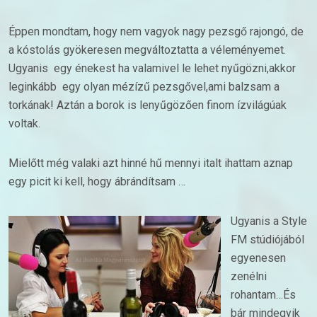
Éppen mondtam, hogy nem vagyok nagy pezsgő rajongó, de
a kóstolás gyökeresen megváltoztatta a véleményemet.
Ugyanis egy énekest ha valamivel le lehet nyűgözni,akkor
leginkább egy olyan mézízű pezsgővel,ami balzsam a
torkának! Aztán a borok is lenyűgözően finom ízvilágúak
voltak.
Mielőtt még valaki azt hinné hű mennyi italt ihattam aznap
egy picit ki kell, hogy ábrándítsam …
Ugyanis a Style
FM stúdiójából
egyenesen
zenélni
rohantam…És
bár mindegyik