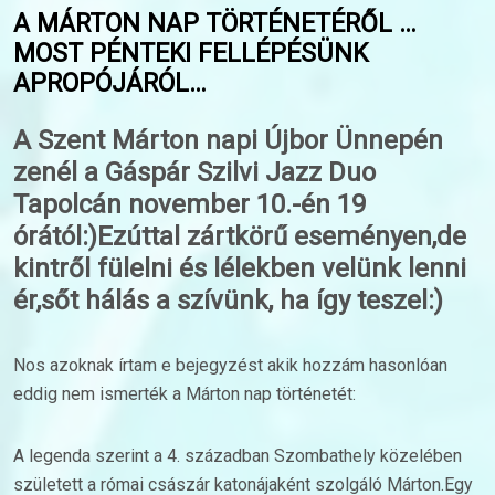
A MÁRTON NAP TÖRTÉNETÉRŐL …
MOST PÉNTEKI FELLÉPÉSÜNK
APROPÓJÁRÓL…
A Szent Márton napi Újbor Ünnepén
zenél a Gáspár Szilvi Jazz Duo
Tapolcán november 10.-én 19
órától:)Ezúttal zártkörű eseményen,de
kintről fülelni és lélekben velünk lenni
ér,sőt hálás a szívünk, ha így teszel:)
Nos azoknak írtam e bejegyzést akik hozzám hasonlóan
eddig nem ismerték a Márton nap történetét:
A legenda szerint a 4. században Szombathely közelében
született a római császár katonájaként szolgáló Márton.Egy