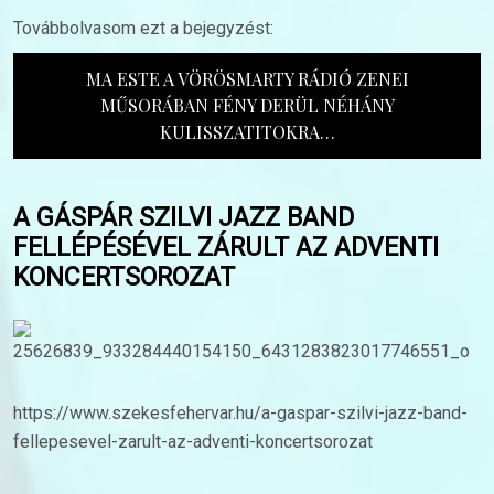
Továbbolvasom ezt a bejegyzést:
MA ESTE A VÖRÖSMARTY RÁDIÓ ZENEI
MŰSORÁBAN FÉNY DERÜL NÉHÁNY
KULISSZATITOKRA…
A GÁSPÁR SZILVI JAZZ BAND
FELLÉPÉSÉVEL ZÁRULT AZ ADVENTI
KONCERTSOROZAT
https://www.szekesfehervar.hu/a-gaspar-szilvi-jazz-band-
fellepesevel-zarult-az-adventi-koncertsorozat