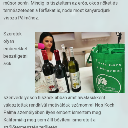
műsor során. Mindig is tiszteltem az erős, okos nőket és
természetesen a férfiakat is, node most kanyarodjunk
vissza Pálmához.
Szeretek
olyan
emberekkel
beszélgetni
akik
szenvedélyesen hisznek abban amit hivatásukként
választottak rendkívül motiválóak számomra! Nos Koch
Pálma személyében ilyen embert ismertem meg.
Kaliforniáig meg sem állt bővíteni ismereteit a
szőlőtermesztés területén.