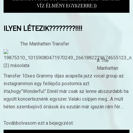
VÍZ ÉLMÉNY EGYSZERRE:))
ILYEN LÉTEZIK????????!!!!
The Manhatten Transfer
A The
Manhattan
Transfer 10xes Grammy díjas acapella jazz vocal group az
instagrammon egy fellépős postomra azt
írta,hogy”Wonderful”.Ennél már csak az lenne abszurdabb ha
együtt koncerteznénk egyszer..Valaki csípjen meg…A múlt
héten szembejövő óriások és ezután már igazán rám fér….
Továbbolvasom ezt a bejegyzést: