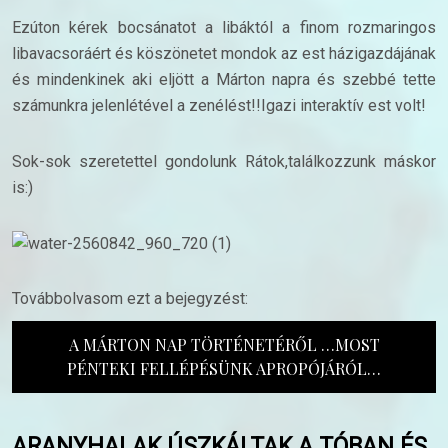
Ezúton kérek bocsánatot a libáktól a finom rozmaringos
libavacsoráért és köszönetet mondok az est házigazdájának
és mindenkinek aki eljött a Márton napra és szebbé tette
számunkra jelenlétével a zenélést!!Igazi interaktív est volt!
Sok-sok szeretettel gondolunk Rátok,találkozzunk máskor
is:)
Továbbolvasom ezt a bejegyzést:
A MÁRTON NAP TÖRTÉNETÉRŐL …MOST
PÉNTEKI FELLÉPÉSÜNK APROPÓJÁRÓL…
ARANYHALAK ÚSZKÁLTAK A TÓBAN ÉS