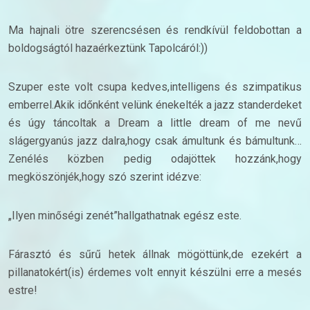
Ma hajnali ötre szerencsésen és rendkívül feldobottan a
boldogságtól hazaérkeztünk Tapolcáról:))
Szuper este volt csupa kedves,intelligens és szimpatikus
emberrel.Akik időnként velünk énekelték a jazz standerdeket
és úgy táncoltak a Dream a little dream of me nevű
slágergyanús jazz dalra,hogy csak ámultunk és bámultunk…
Zenélés közben pedig odajöttek hozzánk,hogy
megköszönjék,hogy szó szerint idézve:
„Ilyen minőségi zenét”hallgathatnak egész este.
Fárasztó és sűrű hetek állnak mögöttünk,de ezekért a
pillanatokért(is) érdemes volt ennyit készülni erre a mesés
estre!