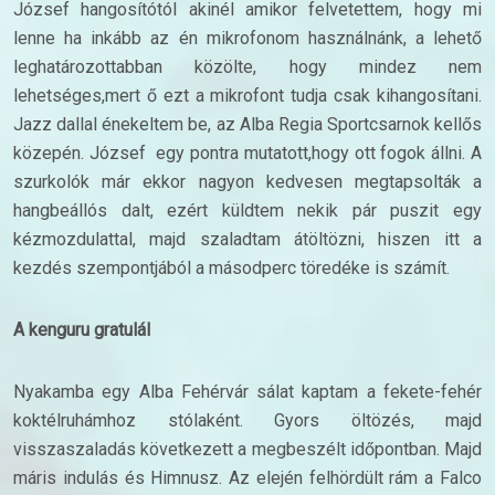
József hangosítótól akinél amikor felvetettem, hogy mi
lenne ha inkább az én mikrofonom használnánk, a lehető
leghatározottabban közölte, hogy mindez nem
lehetséges,mert ő ezt a mikrofont tudja csak kihangosítani.
Jazz dallal énekeltem be, az Alba Regia Sportcsarnok kellős
közepén. József egy pontra mutatott,hogy ott fogok állni. A
szurkolók már ekkor nagyon kedvesen megtapsolták a
hangbeállós dalt, ezért küldtem nekik pár puszit egy
kézmozdulattal, majd szaladtam átöltözni, hiszen itt a
kezdés szempontjából a másodperc töredéke is számít.
A kenguru gratulál
Nyakamba egy Alba Fehérvár sálat kaptam a fekete-fehér
koktélruhámhoz stólaként. Gyors öltözés, majd
visszaszaladás következett a megbeszélt időpontban. Majd
máris indulás és Himnusz. Az elején felhördült rám a Falco