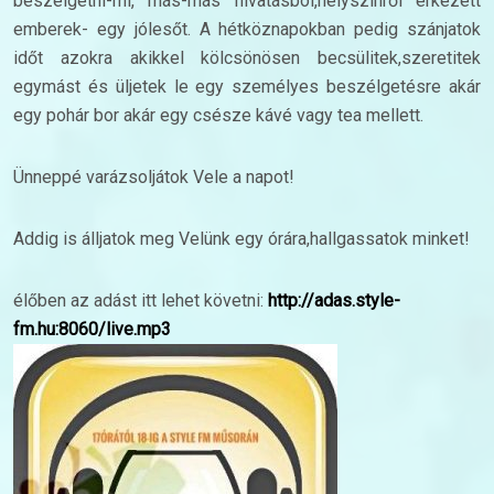
beszélgetni-mi, más-más hivatásból,helyszínről érkezett
emberek- egy jólesőt. A hétköznapokban pedig szánjatok
időt azokra akikkel kölcsönösen becsülitek,szeretitek
egymást és üljetek le egy személyes beszélgetésre akár
egy pohár bor akár egy csésze kávé vagy tea mellett.
Ünneppé varázsoljátok Vele a napot!
Addig is álljatok meg Velünk egy órára,hallgassatok minket!
élőben az adást itt lehet követni:
http://
adas.style-
fm.hu:8060/
live.mp3