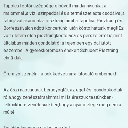
Tapolca festői szépsége elbűvölt mindannyiunkat a
malommal ,a vízi színpaddal és a természet adta csodáival,a
fahídjával akárcsak a pisztráng amit a Tapolcai Pisztráng és
Borfesztiválon adott koncertünk után kóstolhattunk meg!!Ez
volt életem első pisztrángkóstolása és persze erről is,mint
általában minden gondolatról a fejemben egy dal jutott
eszembe…
A gyerekkoromban énekelt Schubert:Pisztráng
című dala.
Öröm volt zenélni a sok kedves arra látogató embernek!!
Az őszi napsugarak beragyogták az eget és gondoskodtak
róla,hogy zenésztársaimmal mi is érezzük testünkben-
lelkünkben- zenélésünkben,hogy a nyár melege még nem a
múlté…
Továbbolvasom ezt a bejegyzést: