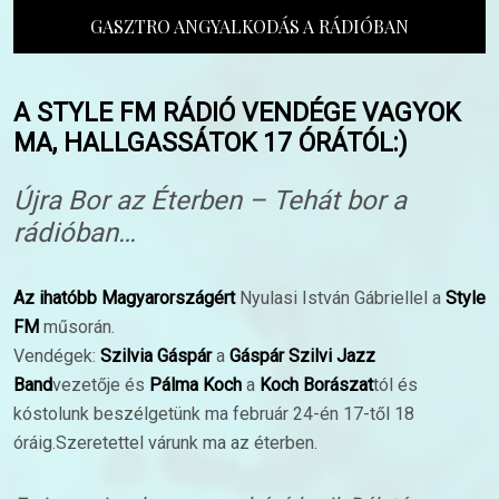
GASZTRO ANGYALKODÁS A RÁDIÓBAN
A STYLE FM RÁDIÓ VENDÉGE VAGYOK
MA, HALLGASSÁTOK 17 ÓRÁTÓL:)
Újra Bor az Éterben – Tehát bor a
rádióban…
Az ihatóbb Magyarországért
Nyulasi István Gábriellel a
Style
FM
műsorán.
Vendégek:
Szilvia Gáspár
a
Gáspár Szilvi Jazz
Band
vezetője és
Pálma Koch
a
Koch Borászat
tól és
kóstolunk beszélgetünk ma február 24-én 17-től 18
óráig.Szeretettel várunk ma az éterben.