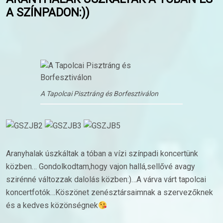
A SZÍNPADON:))
A Tapolcai Pisztráng és Borfesztiválon
Aranyhalak úszkáltak a tóban a vízi színpadi koncertünk
közben… Gondolkodtam,hogy vajon hallá,sellővé avagy
szirénné változzak dalolás közben:)…A várva várt tapolcai
koncertfotók…Köszönet zenésztársaimnak a szervezőknek
és a kedves közönségnek