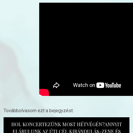
Továbbolvasom ezt a bejegyzést:
HOL KONCERTEZÜNK MOST HÉTVÉGÉN?ANNYIT
ELÁRULUNK AZ ÚTI CÉL KIRÁNDULÁS-ZENE ÉS