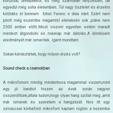
kórussal, ünnepekkor, és még számtalan helyzetben, de
egyedül még soha életemben…Túl nagy tisztelet és érzelmi
kötődés él bennem Erkel Ferenc e dala iránt. Ezért nem
jutott még eszembe magamtól elénekelni sok ,pláne nem
2500 ember előtt..Most viszont egyetlen estém maradt
mindezt átgondolni és másnap már dalolás..A döntésem
eredményét már ismeritek…Igent mondtam.
Sokan kérdeztétek, hogy milyen érzés volt?
Sound check a csarnokban
A mikrofonom mindig mindenhova magammal viszem,mint
egy jó barátot hiszen az évek során nagyon
összenőttünk,általa tudom,hogy olyan hang szólal meg ,amit
már ismerek és szeretem a hangzását. Nos itt egy
szivaccsal körbefont mikrofont kaptam rögtön a kezembe