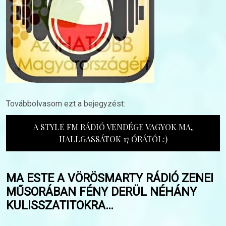
Továbbolvasom ezt a bejegyzést:
A STYLE FM RÁDIÓ VENDÉGE VAGYOK MA,
HALLGASSÁTOK 17 ÓRÁTÓL:)
MA ESTE A VÖRÖSMARTY RÁDIÓ ZENEI
MŰSORÁBAN FÉNY DERÜL NÉHÁNY
KULISSZATITOKRA…