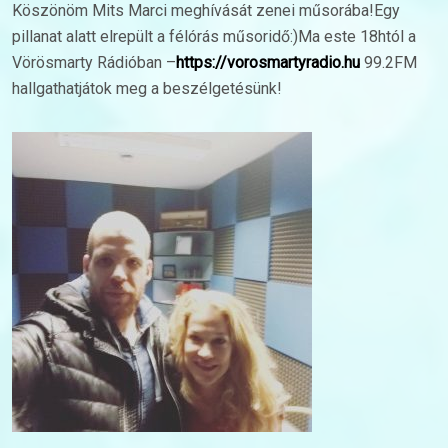
Köszönöm Mits Marci meghívását zenei műsorába!Egy
pillanat alatt elrepült a félórás műsoridő:)Ma este 18htól a
Vörösmarty Rádióban –
https://vorosmartyradio.hu
99.2FM
hallgathatjátok meg a beszélgetésünk!