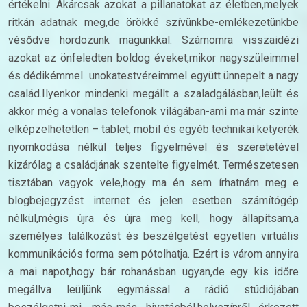
értékelni. Akárcsak azokat a pillanatokat az életben,melyek
ritkán adatnak meg,de örökké szívünkbe-emlékezetünkbe
vésődve hordozunk magunkkal. Számomra visszaidézi
azokat az önfeledten boldog éveket,mikor nagyszüleimmel
és dédikémmel unokatestvéreimmel együtt ünnepelt a nagy
család.Ilyenkor mindenki megállt a szaladgálásban,leült és
akkor még a vonalas telefonok világában-ami ma már szinte
elképzelhetetlen – tablet, mobil és egyéb technikai ketyerék
nyomkodása nélkül teljes figyelmével és szeretetével
kizárólag a családjának szentelte figyelmét. Természetesen
tisztában vagyok vele,hogy ma én sem írhatnám meg e
blogbejegyzést internet és jelen esetben számítógép
nélkül,mégis újra és újra meg kell, hogy állapítsam,a
személyes találkozást és beszélgetést egyetlen virtuális
kommunikációs forma sem pótolhatja. Ezért is várom annyira
a mai napot,hogy bár rohanásban ugyan,de egy kis időre
megállva leüljünk egymással a rádió stúdiójában