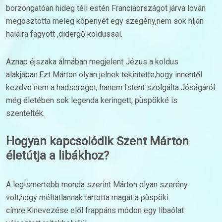
borzongatóan hideg téli estén Franciaországot járva lován
megosztotta meleg köpenyét egy szegény,nem sok híján
halálra fagyott ,didergő koldussal.
Aznap éjszaka álmában megjelent Jézus a koldus
alakjában.Ezt Márton olyan jelnek tekintette,hogy innentől
kezdve nem a hadsereget, hanem Istent szolgálta.Jóságáról
még életében sok legenda keringett, püspökké is
szentelték.
Hogyan kapcsolódik Szent Márton
életútja a libákhoz?
A legismertebb monda szerint Márton olyan szerény
volt,hogy méltatlannak tartotta magát a püspöki
címre.Kinevezése elől frappáns módon egy libaólat