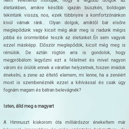
Nem véletlenül mondják, hogy a legjobb dolgok az
életünkben, amikre később igazán büszkén, boldogan
tekintünk vissza, nos, ezek többnyire a komfortzónánkon
kívül várnak ránk… Olyan dolgok, amiktől bár elsőre
meglepődünk vagy kicsit még akár meg is riadunk mégis
jobbá és örömtelibbé teszik az életünket..Én sem vagyok
ezzel másképp. Először meglepődök, kicsit még meg is
rémülök. De aztán rögtön arra is gondolok, hogy
megpróbálom legyőzni ezt a félelmet és mivel nagyon
várom és örülök ennek a váratlan helyzetnek, hiszen imádok
énekelni, a zene az éltető elemem, mi lenne, ha a zenéért
most is szembenéznék ezzel a kihívással és csak úgy
fognám magam és bátran belevágnék?
Isten, álld meg a magyart
A Himnuszt kiskorom óta milliárdszor énekeltem már