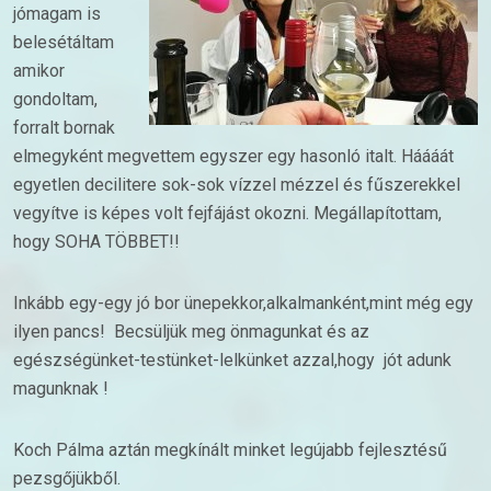
jómagam is
belesétáltam
amikor
gondoltam,
forralt bornak
elmegyként megvettem egyszer egy hasonló italt. Háááát
egyetlen decilitere sok-sok vízzel mézzel és fűszerekkel
vegyítve is képes volt fejfájást okozni. Megállapítottam,
hogy SOHA TÖBBET!!
Inkább egy-egy jó bor ünepekkor,alkalmanként,mint még egy
ilyen pancs! Becsüljük meg önmagunkat és az
egészségünket-testünket-lelkünket azzal,hogy jót adunk
magunknak !
Koch Pálma aztán megkínált minket legújabb fejlesztésű
pezsgőjükből.