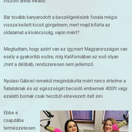
viszont annál inkább.
Bár tovább kanyarodott a beszélgetésünk fonala mégis
vissza kellett kicsit görgetnem, mert majd kifúrta az
oldalamat a kíváncsiság, vajon miért?
Megtudtam, hogy azért van ez így,mert Magyarországon van
esély a gyakoribb esőre, míg Kaliforniában az eső olyan
,mint a délibáb, rendszeresen nem jellemző.
Nyulasi Gábriel remekül megindokolta miért nincs értelme a
fiataloknak és az egészségét becsülő embernek 400ft vagy
ezalatti bornak csak heccből elnevezett italt inni.
Ebbe a
csapdába
természetesen