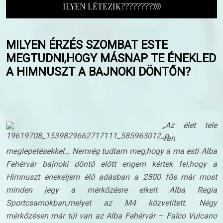
ILYEN LÉTEZIK????????!!!!
MILYEN ÉRZÉS SZOMBAT ESTE
MEGTUDNI,HOGY MÁSNAP TE ÉNEKLED
A HIMNUSZT A BAJNOKI DÖNTŐN?
„Az élet tele
van
meglepetésekkel… Nemrég tudtam meg,hogy a ma esti Alba
Fehérvár bajnoki
döntő előtt engem kértek fel,hogy a
Himnuszt énekeljem élő adásban a 2500 fős már most
minden jegy a mérkőzésre elkelt Alba Regia
Sportcsarnokban,melyet az M4 közvetített.
Négy
mérkőzésen már túl van az Alba Fehérvár – Falco Vulcano