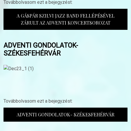
Továbbolvasom ezt a bejegyzést:
A GÁSPÁR SZILVI JAZZ BAND FELLÉPÉSÉVEL
ZÁRULT AZ ADVENTI KONCERTSOROZAT
ADVENTI GONDOLATOK-
SZÉKESFEHÉRVÁR
Továbbolvasom ezt a bejegyzést:
ADVENTI GONDOLATOK- SZÉKESFEHÉRVÁR